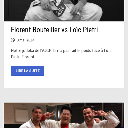
Florent Bouteiller vs Loïc Pietri
9 mai 2014
Notre judoka de l’AJCP 12 n’a pas fait le poids face à Loïc
Pietri Florent …
FLORENT
LIRE LA SUITE
BOUTEILLER
VS
LOÏC
PIETRI