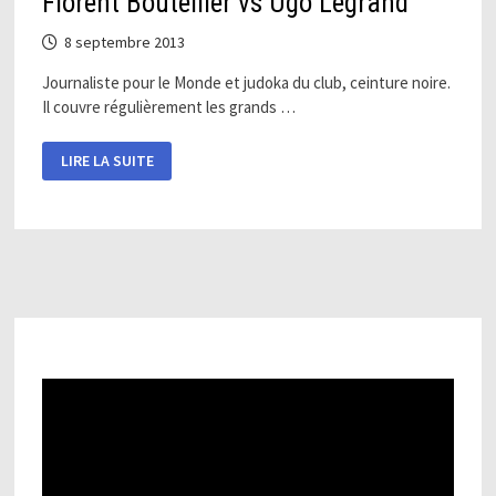
Florent Bouteiller vs Ugo Legrand
8 septembre 2013
Journaliste pour le Monde et judoka du club, ceinture noire.
Il couvre régulièrement les grands …
FLORENT
LIRE LA SUITE
BOUTEILLER
VS
UGO
LEGRAND
Pagination
des
publications