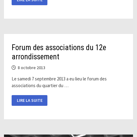
DE
CEINTURE
NOIRE
1ER
DAN
À
CHRISTIAN
KAM
Forum des associations du 12e
arrondissement
8 octobre 2013
Le samedi 7 septembre 2013 a eu lieu le forum des
associations du quartier du …
FORUM
LIRE LA SUITE
DES
ASSOCIATIONS
DU
12E
ARRONDISSEMENT