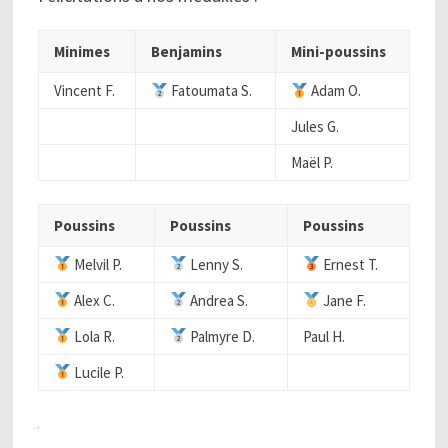
Minimes
Benjamins
Mini-poussins
Vincent F.
Fatoumata S.
Adam O.
Jules G.
Maël P.
Poussins
Poussins
Poussins
Melvil P.
Lenny S.
Ernest T.
Alex C.
Andrea S.
Jane F.
Lola R.
Palmyre D.
Paul H.
Lucile P.