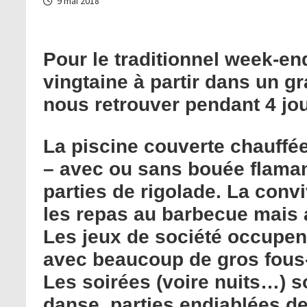
9 mai 2018
Pour le traditionnel week-e
vingtaine à partir dans un g
nous retrouver pendant 4 jo
La piscine couverte chauffée
– avec ou sans bouée flamant
parties de rigolade. La conv
les repas au barbecue mais a
Les jeux de société occupent
avec beaucoup de gros fous
Les soirées (voire nuits…) s
danse, parties endiablées de