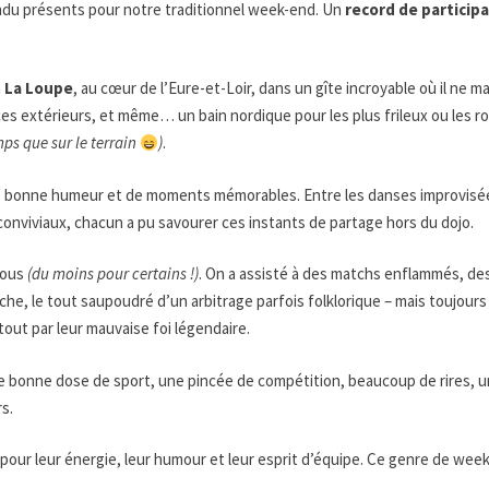
ondu présents pour notre traditionnel week-end. Un
record de particip
à
La Loupe
, au cœur de l’Eure-et-Loir, dans un gîte incroyable où il ne ma
ces extérieurs, et même… un bain nordique pour les plus frileux ou les ro
mps que sur le terrain
)
.
de bonne humeur et de moments mémorables. Entre les danses improvisée
as conviviaux, chacun a pu savourer ces instants de partage hors du dojo.
-vous
(du moins pour certains !)
. On a assisté à des matchs enflammés, de
che, le tout saupoudré d’un arbitrage parfois folklorique – mais toujou
out par leur mauvaise foi légendaire.
une bonne dose de sport, une pincée de compétition, beaucoup de rires, 
rs.
pour leur énergie, leur humour et leur esprit d’équipe. Ce genre de wee