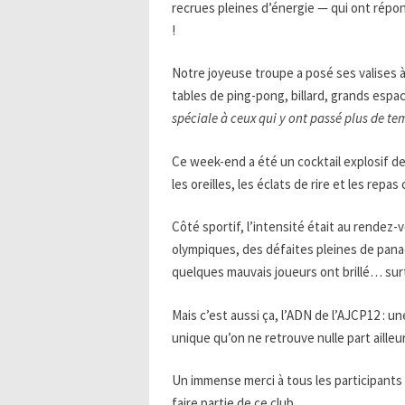
recrues pleines d’énergie — qui ont rép
!
Notre joyeuse troupe a posé ses valises 
tables de ping-pong, billard, grands espa
spéciale à ceux qui y ont passé plus de te
Ce week-end a été un cocktail explosif 
les oreilles, les éclats de rire et les rep
Côté sportif, l’intensité était au rendez
olympiques, des défaites pleines de pana
quelques mauvais joueurs ont brillé… surt
Mais c’est aussi ça, l’ADN de l’AJCP12 : 
unique qu’on ne retrouve nulle part ailleu
Un immense merci à tous les participants 
faire partie de ce club.