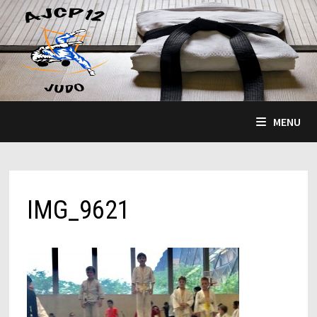
Passer
au
contenu
MENU
IMG_9621