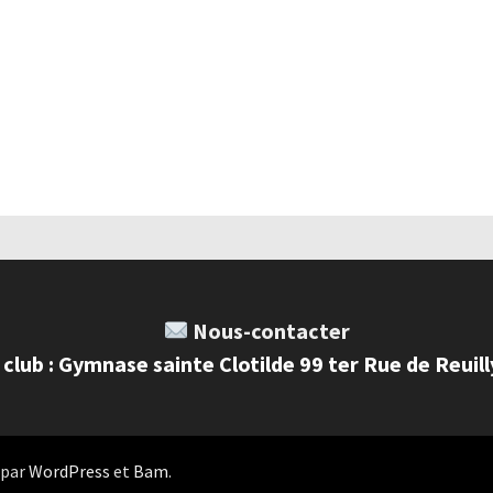
Nous-contacter
 club : Gymnase sainte Clotilde 99 ter Rue de Reuil
 par
WordPress
et
Bam
.