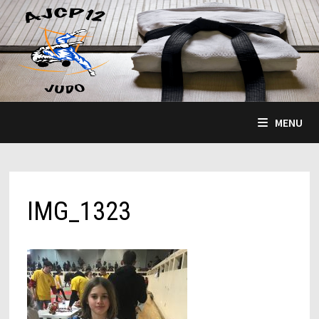
Passer
au
contenu
MENU
IMG_1323