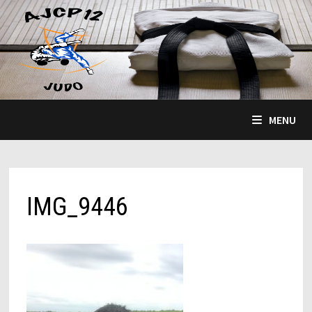
Passer
au
contenu
MENU
IMG_9446