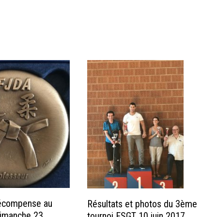
écompense au
Résultats et photos du 3ème
dimanche 23
tournoi FSGT 10 juin 2017