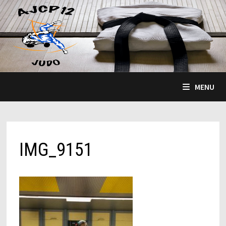
Passer
au
contenu
MENU
IMG_9151