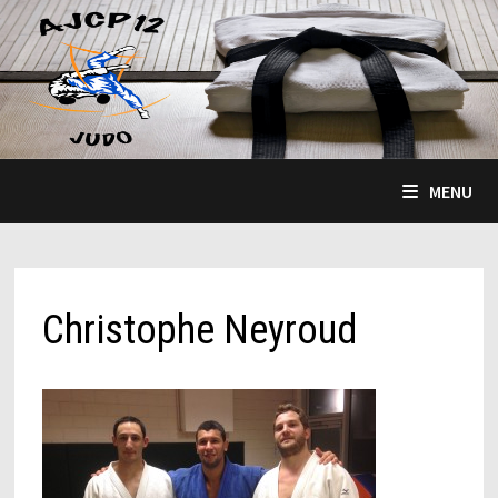
Passer
au
contenu
MENU
Christophe Neyroud