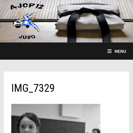
Passer
au
contenu
MENU
IMG_7329