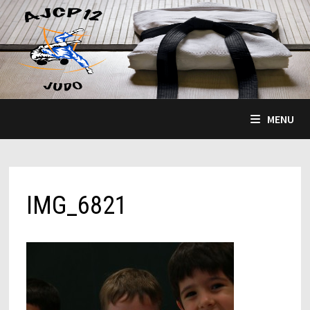
Passer
au
contenu
MENU
IMG_6821