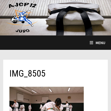
Passer
au
contenu
MENU
IMG_8505