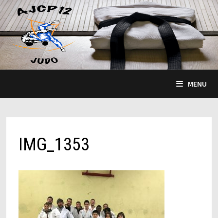
Passer
au
contenu
MENU
IMG_1353