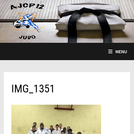
Passer
au
contenu
MENU
IMG_1351