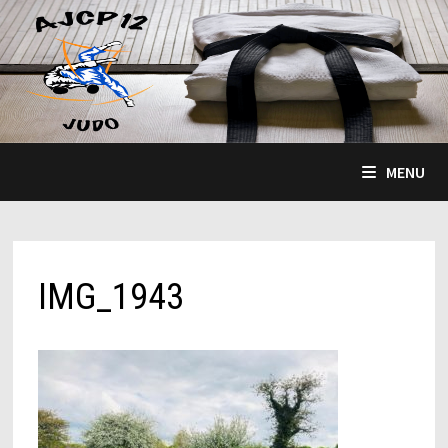
Passer
au
contenu
MENU
IMG_1943