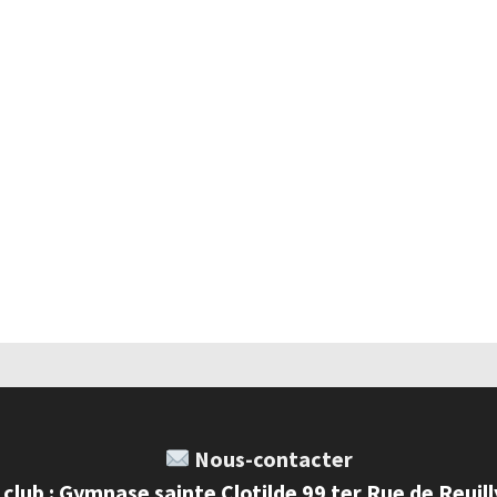
Nous-contacter
 club : Gymnase sainte Clotilde 99 ter Rue de Reuil