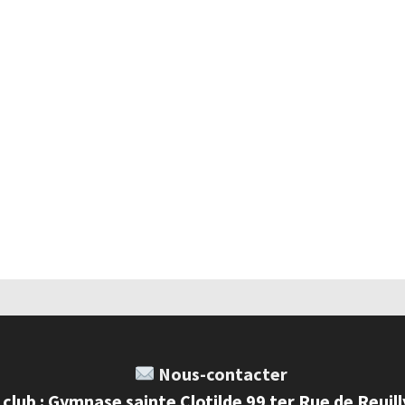
Nous-contacter
 club : Gymnase sainte Clotilde 99 ter Rue de Reuil