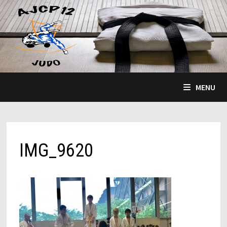
Passer
au
contenu
MENU
IMG_9620