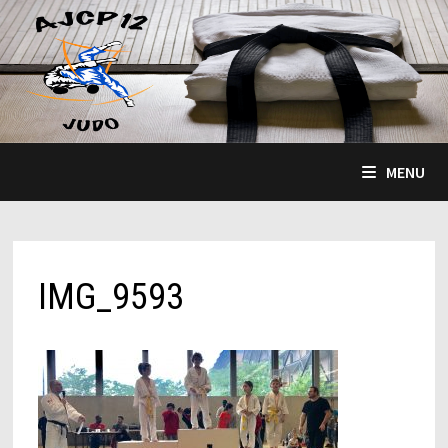
Passer
au
contenu
MENU
IMG_9593