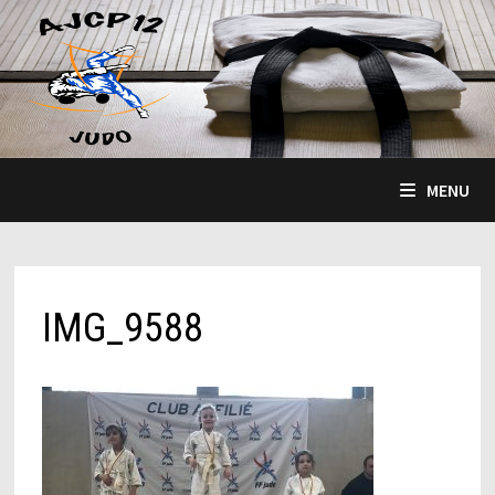
Passer
au
contenu
MENU
IMG_9588