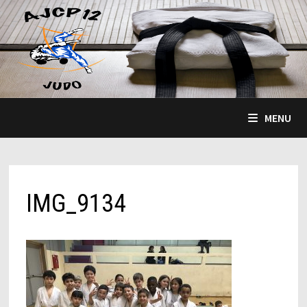
Passer
au
contenu
MENU
IMG_9134