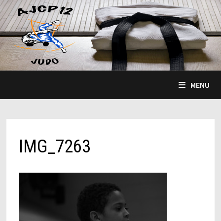
Passer
au
contenu
MENU
IMG_7263