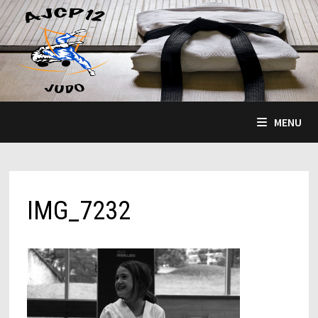
Passer
au
contenu
MENU
IMG_7232