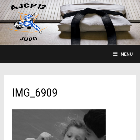
Passer
au
contenu
MENU
IMG_6909