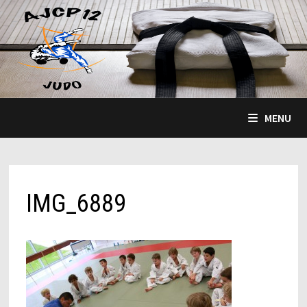
Passer
au
contenu
MENU
IMG_6889