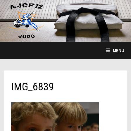
Passer
au
contenu
MENU
IMG_6839