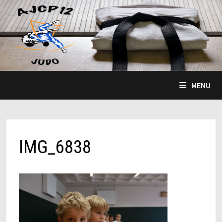
Passer
au
contenu
MENU
IMG_6838