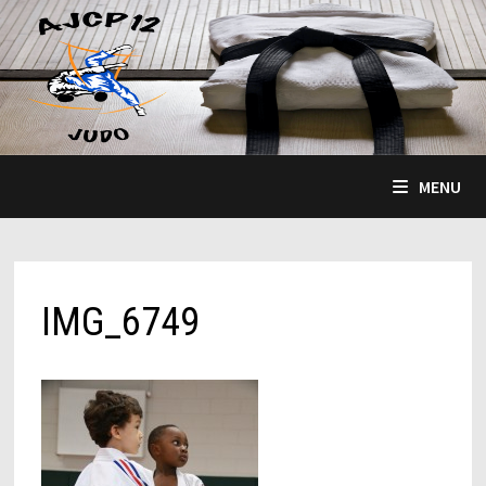
Passer
au
contenu
MENU
IMG_6749