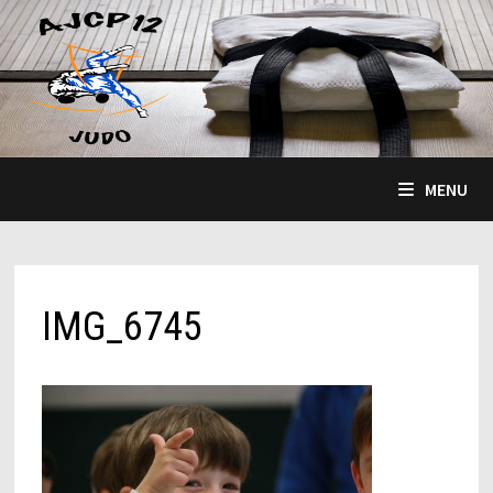
Passer
au
contenu
MENU
IMG_6745