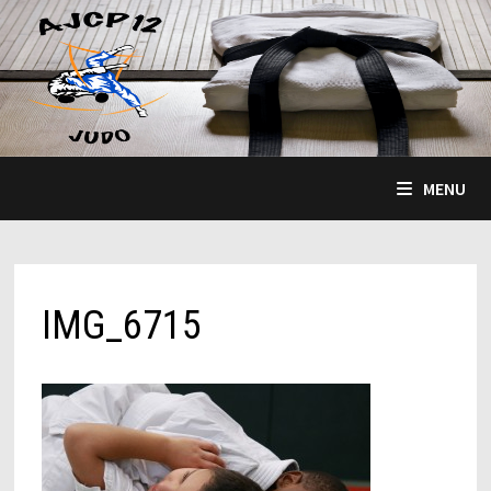
Passer
au
contenu
MENU
IMG_6715