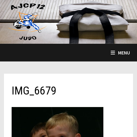
Passer
au
contenu
MENU
IMG_6679