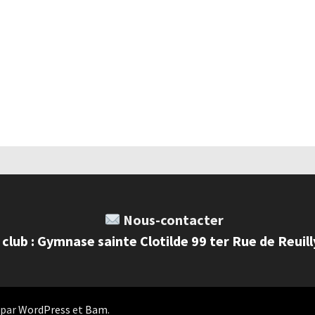
Nous-contacter
 club : Gymnase sainte Clotilde 99 ter Rue de Reuil
 par
WordPress
et
Bam
.