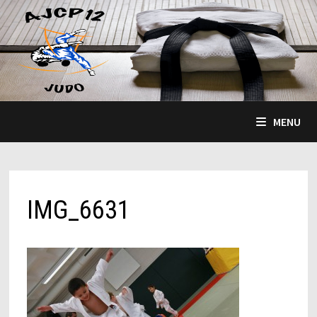
Passer
au
contenu
MENU
IMG_6631