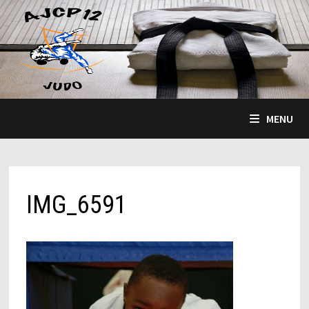
Passer
au
contenu
MENU
IMG_6591