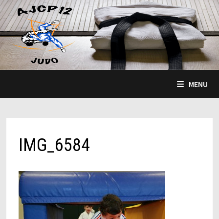
Passer
au
contenu
MENU
IMG_6584