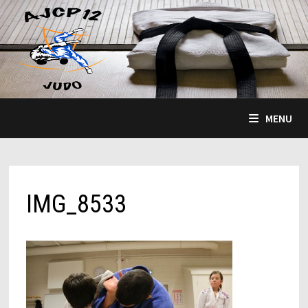
Passer
au
contenu
MENU
IMG_8533