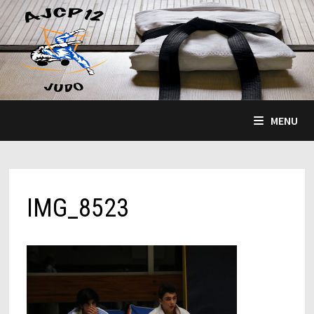
Passer
au
contenu
MENU
IMG_8523