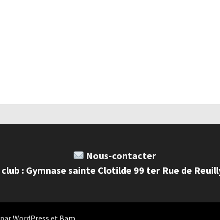
Nous-contacter
 club : Gymnase sainte Clotilde 99 ter Rue de Reuil
 par
WordPress
et
Bam
.