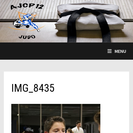
Passer
au
contenu
MENU
IMG_8435