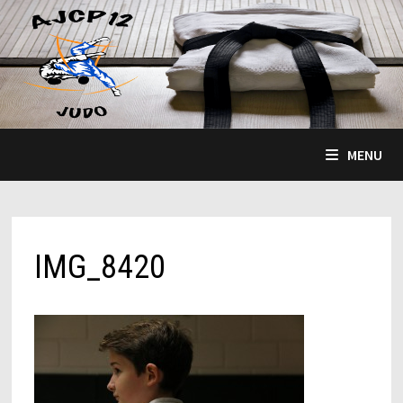
Passer
au
contenu
MENU
IMG_8420