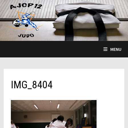
Passer
au
contenu
MENU
IMG_8404