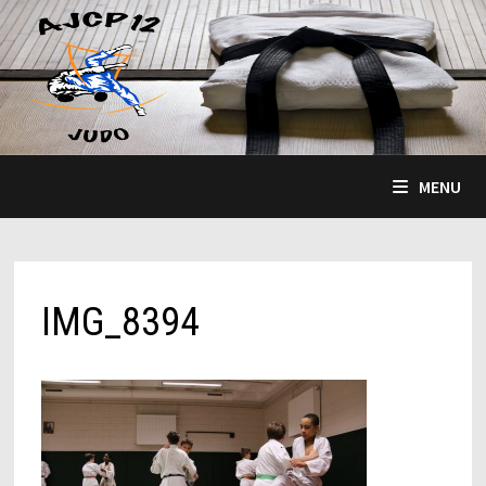
Passer
au
contenu
MENU
IMG_8394