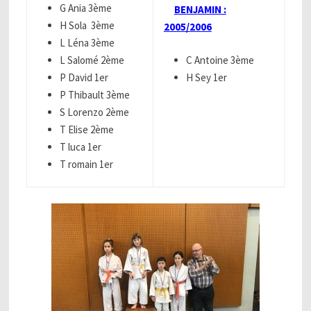
G Ania 3ème
BENJAMIN :
H Sola 3ème
2005/2006
L Léna 3ème
L Salomé 2ème
C Antoine 3ème
P David 1er
H Sey 1er
P Thibault 3ème
S Lorenzo 2ème
T Elise 2ème
T luca 1er
T romain 1er