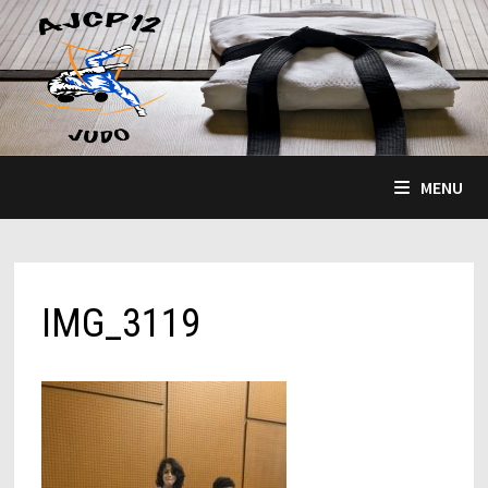
Passer
au
contenu
MENU
IMG_3119