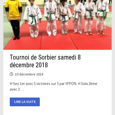
Tournoi de Sorbier samedi 8
décembre 2018
10 décembre 2018
H Sey 1er avec 5 victoires sur 5 par IPPON. H Sola 2ème
avec 3 …
TOURNOI
LIRE LA SUITE
DE
SORBIER
SAMEDI
8