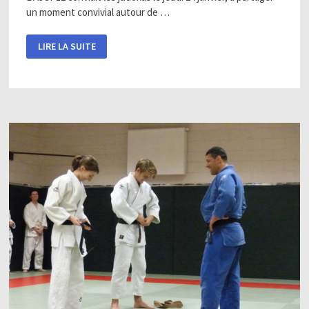
un moment convivial autour de …
UN
LIRE LA SUITE
MOMENT
CONVIVIAL
AUTOUR
DE
LA
GALETTE
DES
ROIS