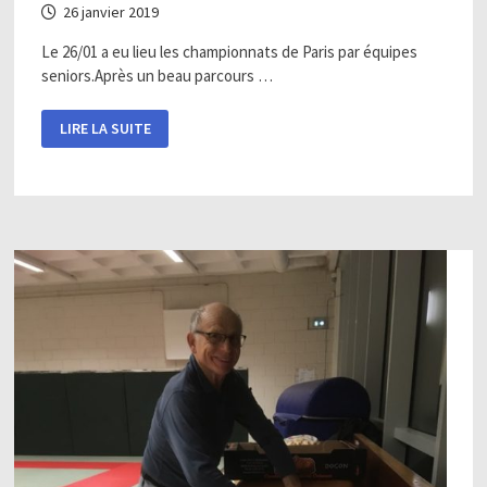
26 janvier 2019
Le 26/01 a eu lieu les championnats de Paris par équipes
seniors.Après un beau parcours …
SAMEDI
LIRE LA SUITE
26
JANVIER
CHAMPIONNAT
DE
PARIS
PAR
ÉQUIPE
SENIOR