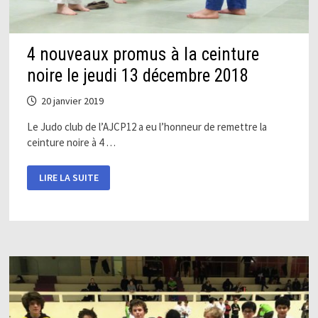
4 nouveaux promus à la ceinture
noire le jeudi 13 décembre 2018
20 janvier 2019
Le Judo club de l’AJCP12 a eu l’honneur de remettre la
ceinture noire à 4 …
4
LIRE LA SUITE
NOUVEAUX
PROMUS
À
LA
CEINTURE
NOIRE
LE
JEUDI
13
DÉCEMBRE
2018