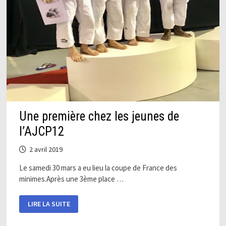
Une première chez les jeunes de
l’AJCP12
2 avril 2019
Le samedi 30 mars a eu lieu la coupe de France des
minimes.Après une 3ème place …
UNE
LIRE LA SUITE
PREMIÈRE
CHEZ
LES