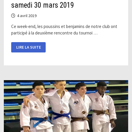
samedi 30 mars 2019
4 avril 2019
Ce week-end, les poussins et benjamins de notre club ont
participé à la deuxième rencontre du tournoi …
DEUXIÈME
LIRE LA SUITE
RENCONTRE
DU
TOURNOI
FSGT
SAMEDI
30
MARS
2019