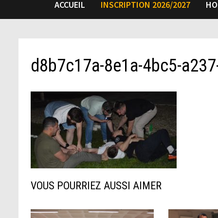
ACCUEIL
INSCRIPTION 2026/2027
HO
d8b7c17a-8e1a-4bc5-a23
VOUS POURRIEZ AUSSI AIMER