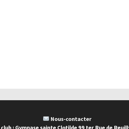
Nous-contacter
 club : Gymnase sainte Clotilde 99 ter Rue de Reuil