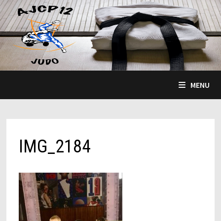
Passer
au
contenu
MENU
IMG_2184